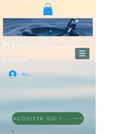
Collagene Wellu e
Platinium
molto di più
Accedi
ACQUISTA QUI lo trovi wellu