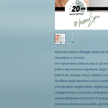
Maschera detox all'argilla verde per la
riequilibrio e tonicità.
Un trattamento della durata di 20 minu
pelle e ripristinarne l'equilibrio. Dop
pelle è più distesa, fresca, elastica, t
Gli effetti della maschera sono il risul
principi attivi: argilla verde, argilla 
collagene ittico contenuti nel Biopep
Grazie all'elevato contenuto di sostan
maschera disintossica la pelle, riprist