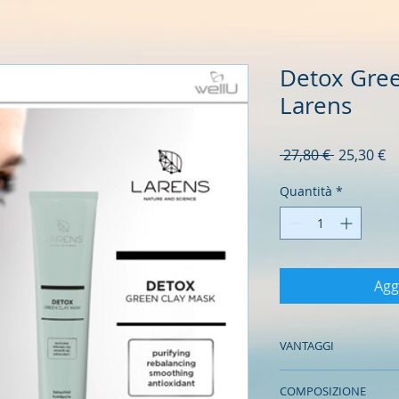
Detox Gree
Larens
Prezzo
P
 27,80 € 
25,30 €
regolare
s
Quantità
*
Agg
VANTAGGI
Grazie alla sinergia 
COMPOSIZIONE
maschera: