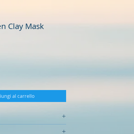
n Clay Mask
rezzo
contato
iungi al carrello
dei principi attivi questa