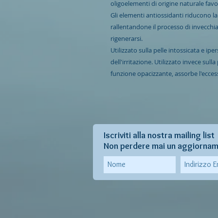
oligoelementi di origine naturale favo
Gli elementi antiossidanti riducono la q
rallentandone il processo di invecchi
rigenerarsi.
Utilizzato sulla pelle intossicata e iper
dell'irritazione. Utilizzato invece sul
funzione opacizzante, assorbe l'ecces
Iscriviti alla nostra mailing list
Non perdere mai un aggiorna