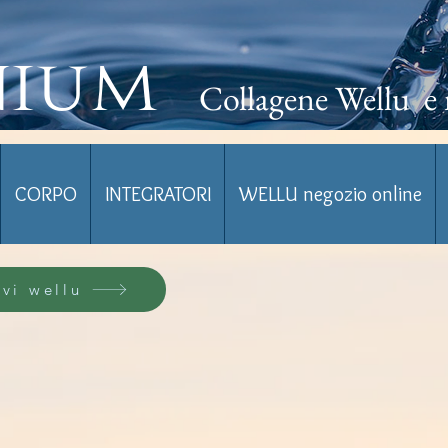
nium
Collagene Wellu e 
CORPO
INTEGRATORI
WELLU negozio online
vi wellu