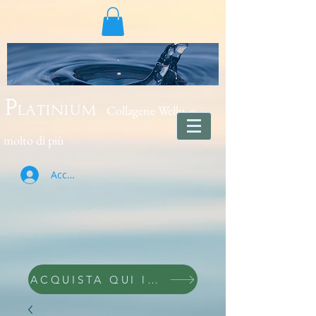
Collagene Wellu e
Platinium
molto di più
Accedi
ACQUISTA QUI lo trovi wellu