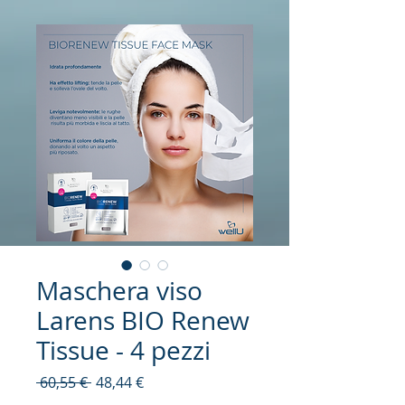
Maschera viso
Larens BIO Renew
Tissue - 4 pezzi
Prezzo
Prezzo
 60,55 € 
48,44 €
regolare
scontato