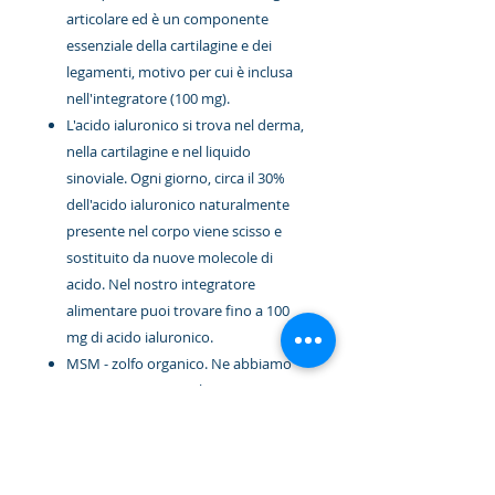
articolare ed è un componente
essenziale della cartilagine e dei
legamenti, motivo per cui è inclusa
nell'integratore (100 mg).
L'acido ialuronico si trova nel derma,
nella cartilagine e nel liquido
sinoviale. Ogni giorno, circa il 30%
dell'acido ialuronico naturalmente
presente nel corpo viene scisso e
sostituito da nuove molecole di
acido. Nel nostro integratore
alimentare puoi trovare fino a 100
mg di acido ialuronico.
MSM - zolfo organico. Ne abbiamo
aggiunto 500 mg a Physio Sport
Peptide Complex.
Estratto di barbabietola: abbiamo
aggiunto 300 mg di estratto di