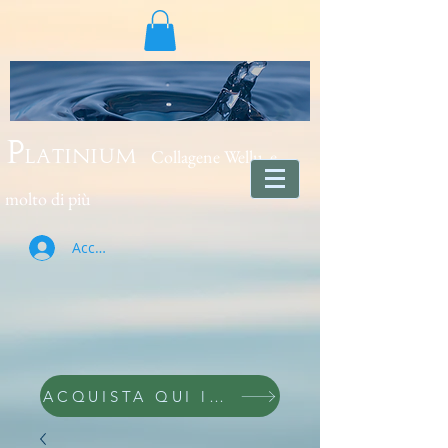
Collagene Wellu e
Platinium
molto di più
Accedi
ACQUISTA QUI lo trovi wellu