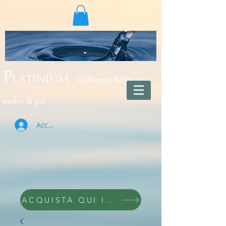
Collagene Wellu e
Platinium
molto di più
Accedi
ACQUISTA QUI lo trovi wellu