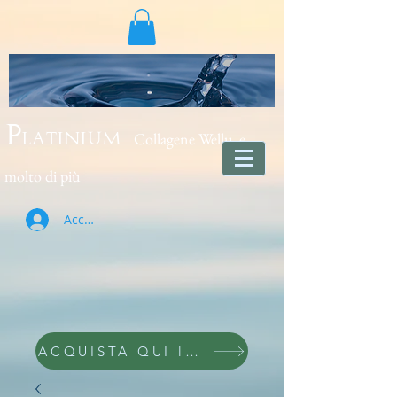
Collagene Wellu e
Platinium
molto di più
Accedi
ACQUISTA QUI lo trovi wellu