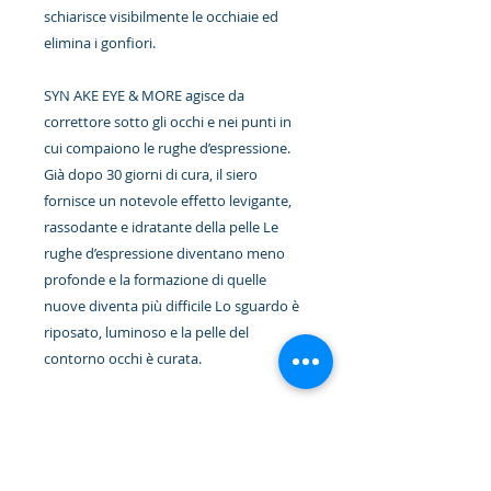
schiarisce visibilmente le occhiaie ed
elimina i gonfiori.
SYN AKE EYE & MORE agisce da
correttore sotto gli occhi e nei punti in
cui compaiono le rughe d’espressione.
Già dopo 30 giorni di cura, il siero
fornisce un notevole effetto levigante,
rassodante e idratante della pelle Le
rughe d’espressione diventano meno
profonde e la formazione di quelle
nuove diventa più difficile Lo sguardo è
riposato, luminoso e la pelle del
contorno occhi è curata.
VANTAGGI
Già dopo 30 giorni di cura, il
USO