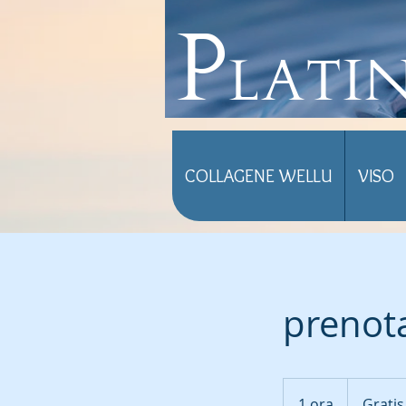
Plati
COLLAGENE WELLU
VISO
prenota
Gratis
1 ora
1
Gratis