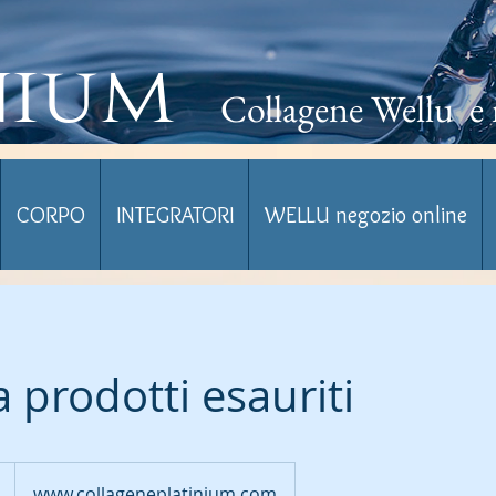
nium
Collagene Wellu e 
CORPO
INTEGRATORI
WELLU negozio online
 prodotti esauriti
www.collageneplatinium.com