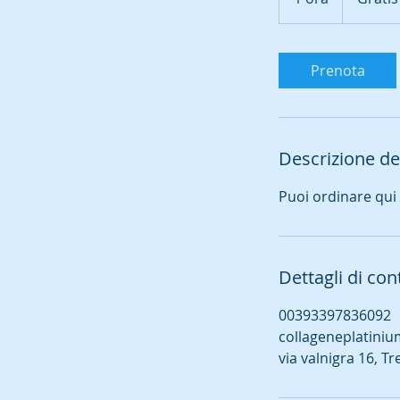
o
r
Prenota
Descrizione del
Puoi ordinare qui
Dettagli di con
00393397836092
collageneplatini
via valnigra 16, Tr