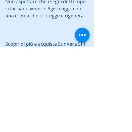
Non aspettare che i segni del tempo 
si facciano vedere. Agisci oggi, con 
una crema che protegge e rigenera.  
Scopri di più e acquista SunVera SPF 
50 direttamente sul sito ufficiale: 
SunVera SPF50 Face Cream 50 ml
.  
Prendersi cura della pelle è un gesto 
d’amore quotidiano. Con SunVera 
SPF 50, proteggi la tua bellezza e la 
tua salute, ogni giorno, in ogni 