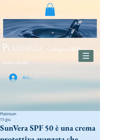
Collagene Wellu e
Platinium
molto di più
Accedi
Platinium
15 giu
SunVera SPF 50 è una crema
protettiva avanzata che