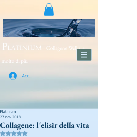
Collagene Wellu e
Platinium
molto di più
Accedi
Platinium
27 nov 2018
Collagene: l'elisir della vita
Valutazione NaN stelle su 5.