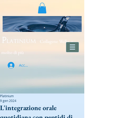
Collagene Wellu e
Platinium
molto di più
Accedi
Platinium
9 gen 2024
L'integrazione orale
quotidiana con peptidi di