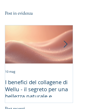
Post in evidenza
10 mag
19 gen
I benefici del collagene di
Longevità San
Wellu - il segreto per una
Scientifiche e 
bellezza naturale e
Naturali
duratura
Post recenti