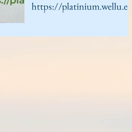
https://platinium.wellu.e
Ecco il mio negozio WELLU : entra e registrati , perchè sol
cosi potrai avere accesso alle PROMOZIONI del 20% , che
cambiano ogni circa 10 gg. Wellu ti avviserà con una mail 
potrai acquistare i tuoi prodotti preferiti con lo sconto del
20% https://platinium.wellu.eu ecco come devi fare : entr
qui per registrarti https://platinium.wellu.eu Basta che
inserisci il tuo nome - cognome e mail poi Wellu ti invierà
una mail (guarda anche nello spam ) e ti chiederà di
conferma