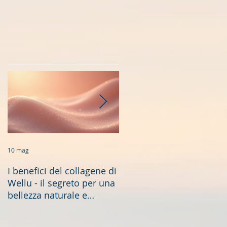
u
o
e
a
10 mag
19 gen
I benefici del collagene di
Longevità Sana: Scoperte
Wellu - il segreto per una
Scientifiche e Soluzioni
bellezza naturale e
Naturali
duratura