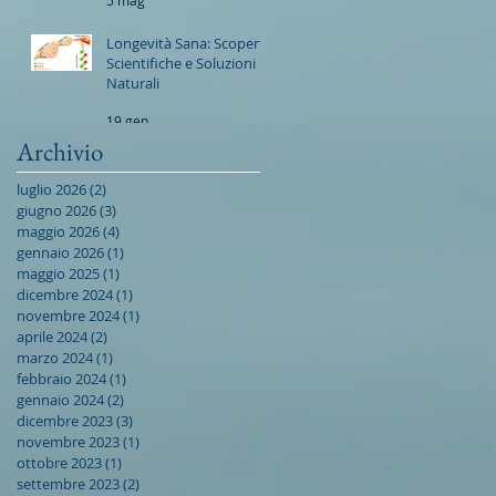
Longevità Sana: Scoperte
Scientifiche e Soluzioni
Naturali
19 gen
Archivio
luglio 2026
(2)
2 post
giugno 2026
(3)
3 post
maggio 2026
(4)
4 post
gennaio 2026
(1)
1 post
maggio 2025
(1)
1 post
dicembre 2024
(1)
1 post
novembre 2024
(1)
1 post
aprile 2024
(2)
2 post
marzo 2024
(1)
1 post
febbraio 2024
(1)
1 post
gennaio 2024
(2)
2 post
dicembre 2023
(3)
3 post
novembre 2023
(1)
1 post
ottobre 2023
(1)
1 post
settembre 2023
(2)
2 post