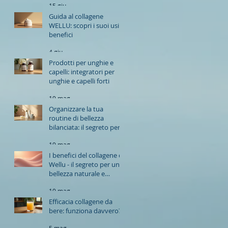
15 giu
ampio spettro contro i
raggi UVA e UVB a un
Guida al collagene
trattamento completo
WELLU: scopri i suoi usi e
della pelle
benefici
4 giu
Prodotti per unghie e
capelli: integratori per
unghie e capelli forti
19 mag
Organizzare la tua
routine di bellezza
bilanciata: il segreto per
una pelle radiosa ogni
19 mag
giorno
I benefici del collagene di
Wellu - il segreto per una
bellezza naturale e
duratura
10 mag
Efficacia collagene da
bere: funziona davvero?
5 mag