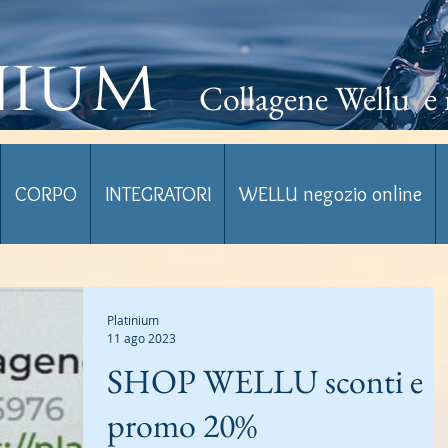
nium
Collagene Wellu e 
CORPO
INTEGRATORI
WELLU negozio online
Platinium
11 ago 2023
SHOP WELLU sconti e
promo 20%