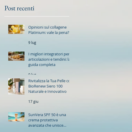
Post recenti
Opinioni sul collagene
Platinium: vale la pena?
9 lug
I migliori integratori per
articolazioni e tendini: la
guida completa
9 lug
Rivitalizza la Tua Pelle con
BioRenew Siero 100
Naturale e Innovativo
17 giu
SunVera SPF 50 è una
crema protettiva
avanzata che unisce
un’elevata protezione ad