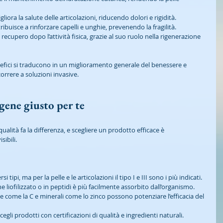
igliora la salute delle articolazioni, riducendo dolori e rigidità.
tribuisce a rinforzare capelli e unghie, prevenendo la fragilità.
l recupero dopo l’attività fisica, grazie al suo ruolo nella rigenerazione 
nefici si traducono in un miglioramento generale del benessere e 
correre a soluzioni invasive.
gene giusto per te
ualità fa la differenza, e scegliere un prodotto efficace è 
sibili.
si tipi, ma per la pelle e le articolazioni il tipo I e III sono i più indicati.
ene liofilizzato o in peptidi è più facilmente assorbito dall’organismo.
ne come la C e minerali come lo zinco possono potenziare l’efficacia del 
scegli prodotti con certificazioni di qualità e ingredienti naturali.