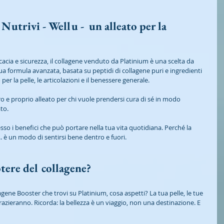
 Nutrivi - Wellu -  un alleato per la 
cacia e sicurezza, il collagene venduto da Platinium è una scelta da 
ua formula avanzata, basata su peptidi di collagene puri e ingredienti 
er la pelle, le articolazioni e il benessere generale.
 e proprio alleato per chi vuole prendersi cura di sé in modo 
to.
tesso i benefici che può portare nella tua vita quotidiana. Perché la 
.. è un modo di sentirsi bene dentro e fuori.
otere del collagene?
lagene Booster che trovi su Platinium, cosa aspetti? La tua pelle, le tue 
ngrazieranno. Ricorda: la bellezza è un viaggio, non una destinazione. E 