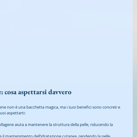
e: cosa aspettarsi davvero
lagene non è una bacchetta magica, ma i suoi benefici sono concreti e 
uoi aspettarti:
 collagene aiuta a mantenere la struttura della pelle, riducendo la 
ce il mantenimento dell’idratazione cutanea, rendendo la pelle 