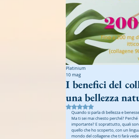
Platinium
10 mag
I benefici del co
una bellezza nat
Valutazione NaN stelle su 5.
Quando si parla di bellezza e benesser
Ma ti sei mai chiesto perché? Perché
importante? E soprattutto, quali sono 
quello che ho scoperto, con un linguag
mondo del collagene che ti farà vedere