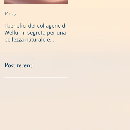
10 mag
19 gen
I benefici del collagene di
Longevità Sana: Scoperte
Wellu - il segreto per una
Scientifiche e Soluzioni
bellezza naturale e
Naturali
duratura
Post recenti