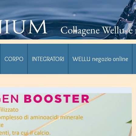
nium
Collagene Wellu e 
CORPO
INTEGRATORI
WELLU negozio online