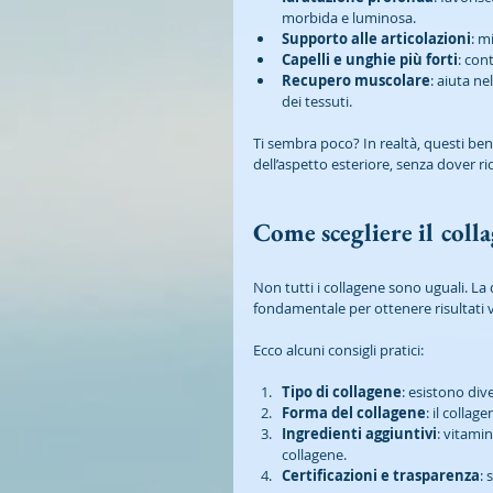
morbida e luminosa.
Supporto alle articolazioni
: m
Capelli e unghie più forti
: con
Recupero muscolare
: aiuta ne
dei tessuti.
Ti sembra poco? In realtà, questi be
dell’aspetto esteriore, senza dover ri
Come scegliere il colla
Non tutti i collagene sono uguali. La q
fondamentale per ottenere risultati vi
Ecco alcuni consigli pratici:
Tipo di collagene
: esistono diver
Forma del collagene
: il collag
Ingredienti aggiuntivi
: vitami
collagene.
Certificazioni e trasparenza
: 