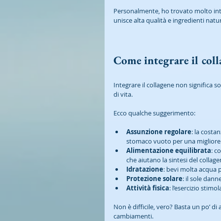
Personalmente, ho trovato molto inte
unisce alta qualità e ingredienti natu
Come integrare il coll
Integrare il collagene non significa s
di vita.
Ecco qualche suggerimento:
Assunzione regolare
: la costa
stomaco vuoto per una migliore 
Alimentazione equilibrata
: c
che aiutano la sintesi del collage
Idratazione
: bevi molta acqua p
Protezione solare
: il sole dann
Attività fisica
: l’esercizio stimo
Non è difficile, vero? Basta un po’ d
cambiamenti.