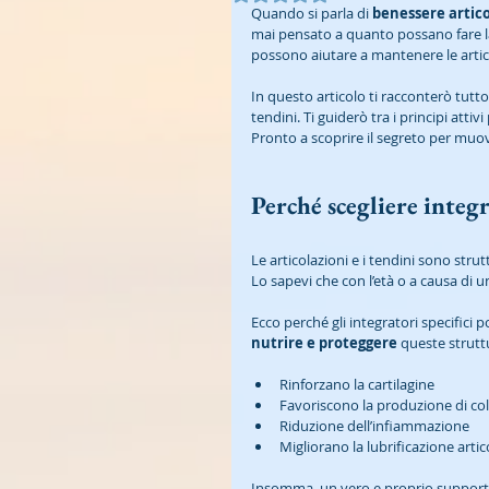
Quando si parla di 
benessere artic
mai pensato a quanto possano fare la d
possono aiutare a mantenere le articol
In questo articolo ti racconterò tutto
tendini. Ti guiderò tra i principi attiv
Pronto a scoprire il segreto per muov
Perché scegliere integr
Le articolazioni e i tendini sono str
Lo sapevi che con l’età o a causa di u
Ecco perché gli integratori specifici p
nutrire e proteggere
 queste struttu
Rinforzano la cartilagine
Favoriscono la produzione di co
Riduzione dell’infiammazione
Migliorano la lubrificazione artic
Insomma, un vero e proprio supporto 