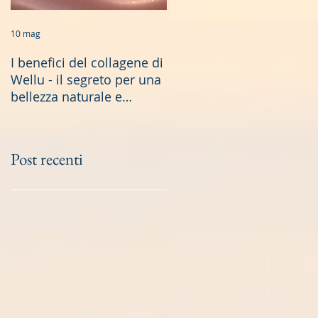
10 mag
19 gen
I benefici del collagene di
Longevità Sana: Scoperte
Wellu - il segreto per una
Scientifiche e Soluzioni
bellezza naturale e
Naturali
duratura
Post recenti