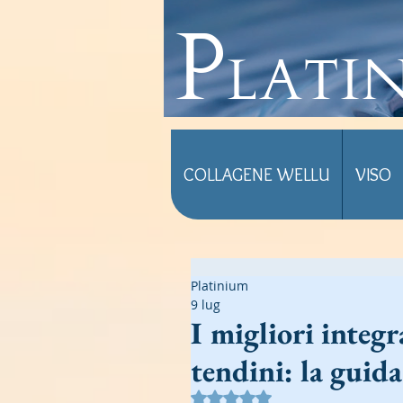
Plati
COLLAGENE WELLU
VISO
Platinium
9 lug
I migliori integr
tendini: la guid
Valutazione NaN stelle su 5.