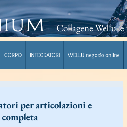
nium
Collagene Wellu e 
CORPO
INTEGRATORI
WELLU negozio online
atori per articolazioni e
a completa