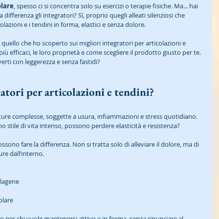
olare
, spesso ci si concentra solo su esercizi o terapie fisiche. Ma... hai 
ifferenza gli integratori? Sì, proprio quegli alleati silenziosi che 
azioni e i tendini in forma, elastici e senza dolore. 
 quello che ho scoperto sui migliori integratori per articolazioni e 
i più efficaci, le loro proprietà e come scegliere il prodotto giusto per te. 
erti con leggerezza e senza fastidi?
atori per articolazioni e tendini?
utture complesse, soggette a usura, infiammazioni e stress quotidiano. 
no stile di vita intenso, possono perdere elasticità e resistenza? 
ossono fare la differenza. Non si tratta solo di alleviare il dolore, ma di 
re dall’interno. 
llagene
olare
per chi vuole mantenersi attivo e in forma, senza rinunciare al 