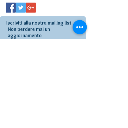
Iscriviti alla nostra mailing list
Non perdere mai un
aggiornamento
Iscriviti ora
Seguici anche su:
Platinium - - Via Valnigra 16, 38123 Trento
Italia