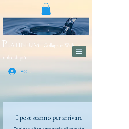
Collagene Wellu e
Platinium
molto di più
Accedi
I post stanno per arrivare