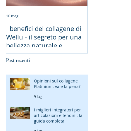
10 mag
19 gen
I benefici del collagene di
Longevità San
Wellu - il segreto per una
Scientifiche e 
bellezza naturale e
Naturali
duratura
Post recenti
Opinioni sul collagene
Platinium: vale la pena?
9 lug
I migliori integratori per
articolazioni e tendini: la
guida completa
9 lug