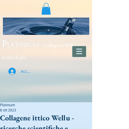
Collagene Wellu e
Platinium
molto di più
Accedi
Platinium
8 ott 2023
Collagene ittico Wellu -
ricerche scientifiche e