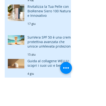
Rivitalizza la Tua Pelle con
BioRenew Siero 100 Naturale
e Innovativo
17 giu
SunVera SPF 50 è una crema
protettiva avanzata che
unisce un’elevata protezione
ad ampio spettro contro i
15 giu
raggi UVA e UVB a un
trattamento completo della
Guida al collagene WELLU:
pelle
scopri i suoi usi e benefici
4 giu
Prodotti per unghie e capelli:
integratori per unghie e
capelli forti
19 mag